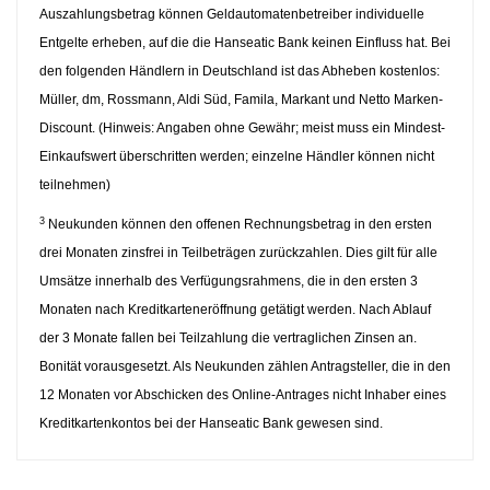
Auszahlungsbetrag können Geldautomatenbetreiber individuelle
Entgelte erheben, auf die die Hanseatic Bank keinen Einfluss hat. Bei
den folgenden Händlern in Deutschland ist das Abheben kostenlos:
Müller, dm, Rossmann, Aldi Süd, Famila, Markant und Netto Marken-
Discount. (Hinweis: Angaben ohne Gewähr; meist muss ein Mindest-
Einkaufswert überschritten werden; einzelne Händler können nicht
teilnehmen)
3
Neukunden können den offenen Rechnungsbetrag in den ersten
drei Monaten zinsfrei in Teilbeträgen zurückzahlen. Dies gilt für alle
Umsätze innerhalb des Verfügungsrahmens, die in den ersten 3
Monaten nach Kreditkarteneröffnung getätigt werden. Nach Ablauf
der 3 Monate fallen bei Teilzahlung die vertraglichen Zinsen an.
Bonität vorausgesetzt. Als Neukunden zählen Antragsteller, die in den
12 Monaten vor Abschicken des Online-Antrages nicht Inhaber eines
Kreditkartenkontos bei der Hanseatic Bank gewesen sind.