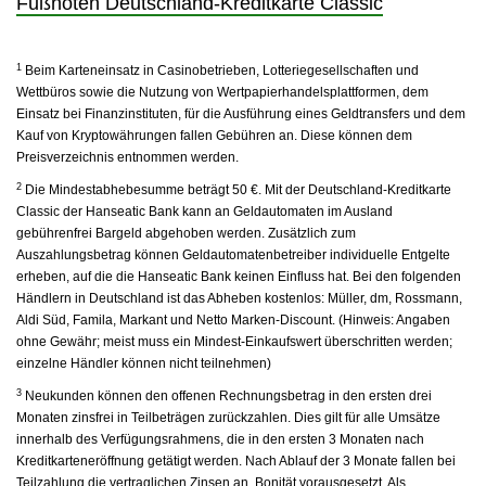
Fußnoten Deutschland-Kreditkarte Classic
1
Beim Karteneinsatz in Casinobetrieben, Lotteriegesellschaften und
Wettbüros sowie die Nutzung von Wertpapierhandelsplattformen, dem
Einsatz bei Finanzinstituten, für die Ausführung eines Geldtransfers und dem
Kauf von Kryptowährungen fallen Gebühren an. Diese können dem
Preisverzeichnis entnommen werden.
2
Die Mindestabhebesumme beträgt 50 €. Mit der Deutschland-Kreditkarte
Classic der Hanseatic Bank kann an Geldautomaten im Ausland
gebührenfrei Bargeld abgehoben werden. Zusätzlich zum
Auszahlungsbetrag können Geldautomatenbetreiber individuelle Entgelte
erheben, auf die die Hanseatic Bank keinen Einfluss hat. Bei den folgenden
Händlern in Deutschland ist das Abheben kostenlos: Müller, dm, Rossmann,
Aldi Süd, Famila, Markant und Netto Marken-Discount. (Hinweis: Angaben
ohne Gewähr; meist muss ein Mindest-Einkaufswert überschritten werden;
einzelne Händler können nicht teilnehmen)
3
Neukunden können den offenen Rechnungsbetrag in den ersten drei
Monaten zinsfrei in Teilbeträgen zurückzahlen. Dies gilt für alle Umsätze
innerhalb des Verfügungsrahmens, die in den ersten 3 Monaten nach
Kreditkarteneröffnung getätigt werden. Nach Ablauf der 3 Monate fallen bei
Teilzahlung die vertraglichen Zinsen an. Bonität vorausgesetzt. Als