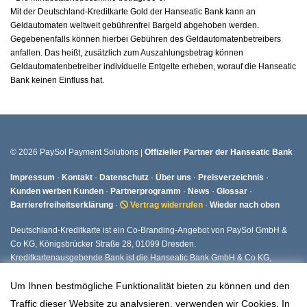
Mit der Deutschland-Kreditkarte Gold der Hanseatic Bank kann an
Geldautomaten weltweit gebührenfrei Bargeld abgehoben werden.
Gegebenenfalls können hierbei Gebühren des Geldautomatenbetreibers
anfallen. Das heißt, zusätzlich zum Auszahlungsbetrag können
Geldautomatenbetreiber individuelle Entgelte erheben, worauf die Hanseatic
Bank keinen Einfluss hat.
© 2026 PaySol Payment Solutions |
Offizieller Partner der Hanseatic Bank
Impressum
·
Kontakt
·
Datenschutz
·
Über uns
·
Preisverzeichnis
·
Kunden werben Kunden
·
Partnerprogramm
·
News
·
Glossar
·
Barrierefreiheitserklärung
·
Vertrag widerrufen
·
Wieder nach oben
Deutschland-Kreditkarte ist ein Co-Branding-Angebot von PaySol GmbH &
Co KG, Königsbrücker Straße 28, 01099 Dresden.
Kreditkartenausgebende Bank ist die Hanseatic Bank GmbH & Co KG,
Fuhlsbüttler Straße 437, 22309 Hamburg.
Um Ihnen bestmögliche Funktionalität bieten zu können und den
Traffic dieser Website zu analysieren, verwenden wir Cookies. In