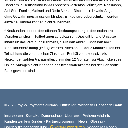
Händlern in Deutschland ist das Abheben kostenlos: Müller, dm, Rossmann,
Aldi Süd, Famila, Markant und Netto Marken-Discount. (Hinweis: Angaben
ohne Gewähr; meist muss ein Mindest-Einkaufswert überschritten werden;
einzelne Händler können nicht teilnehmen)
3
Neukunden können den offenen Rechnungsbetrag in den ersten drei
Monaten zinsfrei in Teilbeträgen zurückzahlen. Dies gilt für alle Umsätze
innerhalb des Verfügungsrahmens, die in den ersten 3 Monaten nach
Kreditkarteneröffnung getätigt werden. Nach Ablauf der 3 Monate fallen bei
Teilzahlung die vertraglichen Zinsen an. Bonität vorausgesetzt. Als
Neukunden zählen Antragsteller, die in den 12 Monaten vor Abschicken des
Online-Antrages nicht Inhaber eines Kreditkartenkontos bei der Hanseatic
Bank gewesen sind.
© 2026 PaySol Payment Solutions |
Offizieller Partner der Hanseatic Bank
Impressum
·
Kontakt
·
Datenschutz
·
Über uns
·
Preisverzeichnis
·
Kunden werben Kunden
·
Partnerprogramm
·
News
·
Glossar
·
Barrierefreiheitserklärung
·
Vertrag widerrufen
·
Wieder nach oben