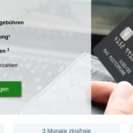
sgebühren
ung³
1
len
bezahlen
agen
3 Monate zinsfreie