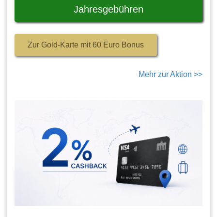
Jahresgebühren
Zur Gold-Karte mit 60 Euro Bonus
Mehr zur Aktion >>