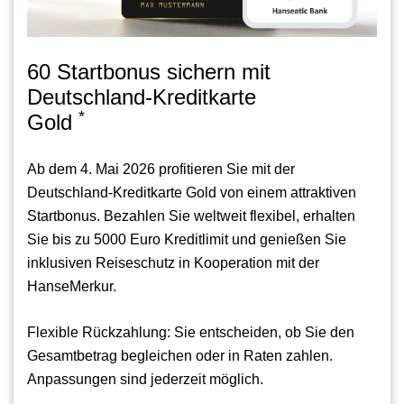
60 Startbonus sichern mit
Deutschland-Kreditkarte
*
Gold
Ab dem 4. Mai 2026 profitieren Sie mit der
Deutschland-Kreditkarte Gold von einem attraktiven
Startbonus. Bezahlen Sie weltweit flexibel, erhalten
Sie bis zu 5000 Euro Kreditlimit und genießen Sie
inklusiven Reiseschutz in Kooperation mit der
HanseMerkur.
Flexible Rückzahlung: Sie entscheiden, ob Sie den
Gesamtbetrag begleichen oder in Raten zahlen.
Anpassungen sind jederzeit möglich.