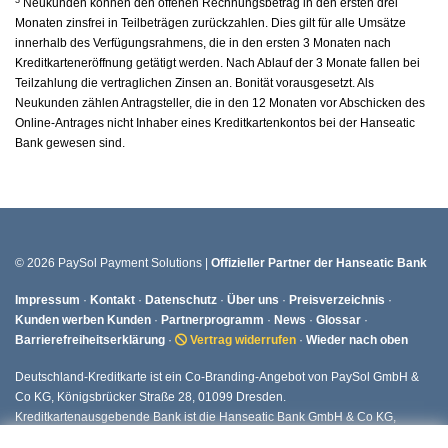
Neukunden können den offenen Rechnungsbetrag in den ersten drei
Monaten zinsfrei in Teilbeträgen zurückzahlen. Dies gilt für alle Umsätze
innerhalb des Verfügungsrahmens, die in den ersten 3 Monaten nach
Kreditkarteneröffnung getätigt werden. Nach Ablauf der 3 Monate fallen bei
Teilzahlung die vertraglichen Zinsen an. Bonität vorausgesetzt. Als
Neukunden zählen Antragsteller, die in den 12 Monaten vor Abschicken des
Online-Antrages nicht Inhaber eines Kreditkartenkontos bei der Hanseatic
Bank gewesen sind.
© 2026 PaySol Payment Solutions |
Offizieller Partner der Hanseatic Bank
Impressum
·
Kontakt
·
Datenschutz
·
Über uns
·
Preisverzeichnis
·
Kunden werben Kunden
·
Partnerprogramm
·
News
·
Glossar
·
Barrierefreiheitserklärung
·
Vertrag widerrufen
·
Wieder nach oben
Deutschland-Kreditkarte ist ein Co-Branding-Angebot von PaySol GmbH &
Co KG, Königsbrücker Straße 28, 01099 Dresden.
Kreditkartenausgebende Bank ist die Hanseatic Bank GmbH & Co KG,
Fuhlsbüttler Straße 437, 22309 Hamburg.