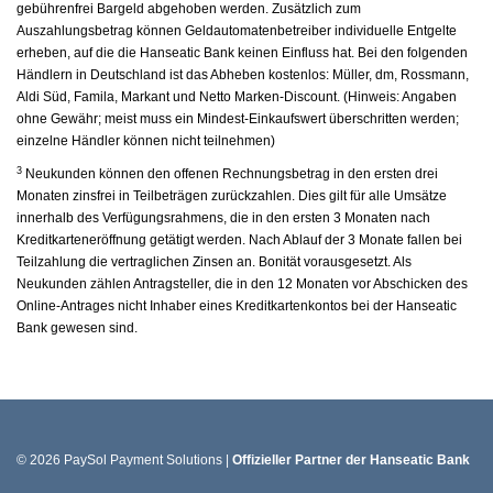
gebührenfrei Bargeld abgehoben werden. Zusätzlich zum
Auszahlungsbetrag können Geldautomatenbetreiber individuelle Entgelte
erheben, auf die die Hanseatic Bank keinen Einfluss hat. Bei den folgenden
Händlern in Deutschland ist das Abheben kostenlos: Müller, dm, Rossmann,
Aldi Süd, Famila, Markant und Netto Marken-Discount. (Hinweis: Angaben
ohne Gewähr; meist muss ein Mindest-Einkaufswert überschritten werden;
einzelne Händler können nicht teilnehmen)
3
Neukunden können den offenen Rechnungsbetrag in den ersten drei
Monaten zinsfrei in Teilbeträgen zurückzahlen. Dies gilt für alle Umsätze
innerhalb des Verfügungsrahmens, die in den ersten 3 Monaten nach
Kreditkarteneröffnung getätigt werden. Nach Ablauf der 3 Monate fallen bei
Teilzahlung die vertraglichen Zinsen an. Bonität vorausgesetzt. Als
Neukunden zählen Antragsteller, die in den 12 Monaten vor Abschicken des
Online-Antrages nicht Inhaber eines Kreditkartenkontos bei der Hanseatic
Bank gewesen sind.
© 2026 PaySol Payment Solutions |
Offizieller Partner der Hanseatic Bank