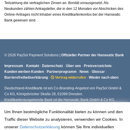
Teilzahlung die vertraglichen Zinsen an. Bonität vorausgesetzt. Als
Neukunden zählen Antragsteller, die in den 12 Monaten vor Abschicken des
Online-Antrages nicht Inhaber eines Kreditkartenkontos bei der Hanseatic
Bank gewesen sind.
© 2026 PaySol Payment Solutions |
Offizieller Partner der Hanseatic Bank
Impressum
·
Kontakt
·
Datenschutz
·
Über uns
·
Preisverzeichnis
·
Kunden werben Kunden
·
Partnerprogramm
·
News
·
Glossar
·
Barrierefreiheitserklärung
·
Vertrag widerrufen
·
Wieder nach oben
Deutschland-Kreditkarte ist ein Co-Branding-Angebot von PaySol GmbH &
Co KG, Königsbrücker Straße 28, 01099 Dresden.
Kreditkartenausgebende Bank ist die Hanseatic Bank GmbH & Co KG,
Fuhlsbüttler Straße 437, 22309 Hamburg.
Um Ihnen bestmögliche Funktionalität bieten zu können und den
Traffic dieser Website zu analysieren, verwenden wir Cookies. In
unserer
Datenschutzerklärung
können Sie Ihre individuellen