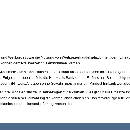
 und Wettbüros sowie die Nutzung von Wertpapierhandelsplattformen, dem Einsatz b
e können dem Preisverzeichnis entnommen werden.
reditkarte Classic der Hanseatic Bank kann an Geldautomaten im Ausland gebühr
Entgelte erheben, auf die die Hanseatic Bank keinen Einfluss hat. Bei den folgen
count. (Hinweis: Angaben ohne Gewähr; meist muss ein Mindest-Einkaufswert über
rei Monaten zinsfrei in Teilbeträgen zurückzahlen. Dies gilt für alle Umsätze i
onate fallen bei Teilzahlung die vertraglichen Zinsen an. Bonität vorausgesetzt. A
tenkontos bei der Hanseatic Bank gewesen sind.