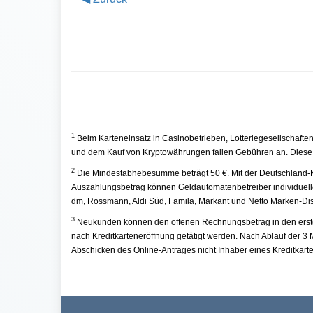
1
Beim Karteneinsatz in Casinobetrieben, Lotteriegesellschaften
und dem Kauf von Kryptowährungen fallen Gebühren an. Dies
2
Die Mindestabhebesumme beträgt 50 €. Mit der Deutschland-K
Auszahlungsbetrag können Geldautomatenbetreiber individuelle 
dm, Rossmann, Aldi Süd, Famila, Markant und Netto Marken-Dis
3
Neukunden können den offenen Rechnungsbetrag in den ersten d
nach Kreditkarteneröffnung getätigt werden. Nach Ablauf der 3 M
Abschicken des Online-Antrages nicht Inhaber eines Kreditkar