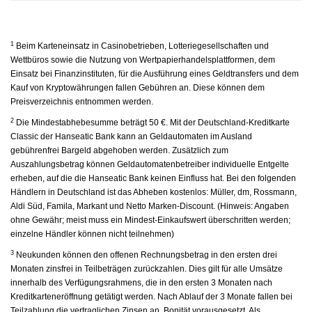
1
Beim Karteneinsatz in Casinobetrieben, Lotteriegesellschaften und
Wettbüros sowie die Nutzung von Wertpapierhandelsplattformen, dem
Einsatz bei Finanzinstituten, für die Ausführung eines Geldtransfers und dem
Kauf von Kryptowährungen fallen Gebühren an. Diese können dem
Preisverzeichnis entnommen werden.
2
Die Mindestabhebesumme beträgt 50 €. Mit der Deutschland-Kreditkarte
Classic der Hanseatic Bank kann an Geldautomaten im Ausland
gebührenfrei Bargeld abgehoben werden. Zusätzlich zum
Auszahlungsbetrag können Geldautomatenbetreiber individuelle Entgelte
erheben, auf die die Hanseatic Bank keinen Einfluss hat. Bei den folgenden
Händlern in Deutschland ist das Abheben kostenlos: Müller, dm, Rossmann,
Aldi Süd, Famila, Markant und Netto Marken-Discount. (Hinweis: Angaben
ohne Gewähr; meist muss ein Mindest-Einkaufswert überschritten werden;
einzelne Händler können nicht teilnehmen)
3
Neukunden können den offenen Rechnungsbetrag in den ersten drei
Monaten zinsfrei in Teilbeträgen zurückzahlen. Dies gilt für alle Umsätze
innerhalb des Verfügungsrahmens, die in den ersten 3 Monaten nach
Kreditkarteneröffnung getätigt werden. Nach Ablauf der 3 Monate fallen bei
Teilzahlung die vertraglichen Zinsen an. Bonität vorausgesetzt. Als