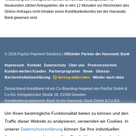
Neukunden zählen Antragsteller, die in den 12 Monaten vor Abschicken des
Online-Antrages nicht Inhaber eines Kreditkartenkontos bei der Hanseatic
Bank gewesen sind.
© 2026 PaySol Payment Solutions |
Offizieller Partner der Hanseatic Bank
Impressum
·
Kontakt
·
Datenschutz
·
Über uns
·
Preisverzeichnis
·
Kunden werben Kunden
·
Partnerprogramm
·
News
·
Glossar
·
Barrierefreiheitserklärung
·
Vertrag widerrufen
·
Wieder nach oben
Deutschland-Kreditkarte ist ein Co-Branding-Angebot von PaySol GmbH &
Co KG, Königsbrücker Straße 28, 01099 Dresden.
Kreditkartenausgebende Bank ist die Hanseatic Bank GmbH & Co KG,
Fuhlsbüttler Straße 437, 22309 Hamburg.
Um Ihnen bestmögliche Funktionalität bieten zu können und den
Traffic dieser Website zu analysieren, verwenden wir Cookies. In
unserer
Datenschutzerklärung
können Sie Ihre individuellen