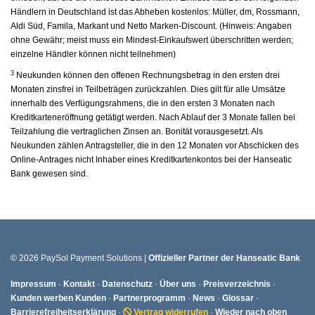
Händlern in Deutschland ist das Abheben kostenlos: Müller, dm, Rossmann,
Aldi Süd, Famila, Markant und Netto Marken-Discount. (Hinweis: Angaben
ohne Gewähr; meist muss ein Mindest-Einkaufswert überschritten werden;
einzelne Händler können nicht teilnehmen)
3
Neukunden können den offenen Rechnungsbetrag in den ersten drei
Monaten zinsfrei in Teilbeträgen zurückzahlen. Dies gilt für alle Umsätze
innerhalb des Verfügungsrahmens, die in den ersten 3 Monaten nach
Kreditkarteneröffnung getätigt werden. Nach Ablauf der 3 Monate fallen bei
Teilzahlung die vertraglichen Zinsen an. Bonität vorausgesetzt. Als
Neukunden zählen Antragsteller, die in den 12 Monaten vor Abschicken des
Online-Antrages nicht Inhaber eines Kreditkartenkontos bei der Hanseatic
Bank gewesen sind.
© 2026 PaySol Payment Solutions |
Offizieller Partner der Hanseatic Bank
Impressum
·
Kontakt
·
Datenschutz
·
Über uns
·
Preisverzeichnis
·
Kunden werben Kunden
·
Partnerprogramm
·
News
·
Glossar
·
Barrierefreiheitserklärung
·
Vertrag widerrufen
·
Wieder nach oben