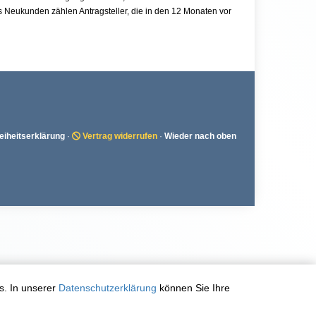
ls Neukunden zählen Antragsteller, die in den 12 Monaten vor
eiheitserklärung
·
Vertrag widerrufen
·
Wieder nach oben
s. In unserer
Datenschutzerklärung
können Sie Ihre