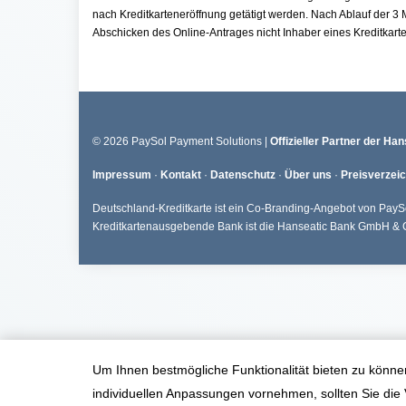
nach Kreditkarteneröffnung getätigt werden. Nach Ablauf der 3 M
Abschicken des Online-Antrages nicht Inhaber eines Kreditkar
© 2026 PaySol Payment Solutions |
Offizieller Partner der Ha
Impressum
·
Kontakt
·
Datenschutz
·
Über uns
·
Preisverzeic
Deutschland-Kreditkarte ist ein Co-Branding-Angebot von Pay
Kreditkartenausgebende Bank ist die Hanseatic Bank GmbH & C
Um Ihnen bestmögliche Funktionalität bieten zu könne
individuellen Anpassungen vornehmen, sollten Sie di