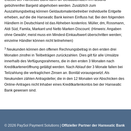
gebührenfrei Bargeld abgehoben werden. Zusätzlich zum
Auszahlungsbetrag können Geldautomatenbetreiber individuelle Entgelte
erheben, auf die die Hanseatic Bank keinen Einfluss hat. Bei den folgenden
Händlern in Deutschland ist das Abheben kostenlos: Müller, dm, Rossmann,
Aldi Süd, Famila, Markant und Netto Marken-Discount. (Hinweis: Angaben
ohne Gewähr; meist muss ein Mindest-Einkaufswert überschritten werden;
einzelne Händler können nicht teilnehmen)
3
Neukunden können den offenen Rechnungsbetrag in den ersten drei
Monaten zinsfrei in Teilbeträgen zurückzahlen. Dies gilt für alle Umsätze
innerhalb des Verfügungsrahmens, die in den ersten 3 Monaten nach
Kreditkarteneröffnung getätigt werden. Nach Ablauf der 3 Monate fallen bei
Teilzahlung die vertraglichen Zinsen an. Bonität vorausgesetzt. Als
Neukunden zählen Antragsteller, die in den 12 Monaten vor Abschicken des
Online-Antrages nicht Inhaber eines Kreditkartenkontos bei der Hanseatic
Bank gewesen sind.
© 2026 PaySol Payment Solutions |
Offizieller Partner der Hanseatic Bank