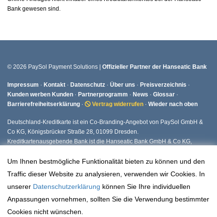
Bank gewesen sind.
© 2026 PaySol Payment Solutions |
Offizieller Partner der Hanseatic Bank
Impressum
·
Kontakt
·
Datenschutz
·
Über uns
·
Preisverzeichnis
·
Kunden werben Kunden
·
Partnerprogramm
·
News
·
Glossar
·
Barrierefreiheitserklärung
·
Vertrag widerrufen
·
Wieder nach oben
Deutschland-Kreditkarte ist ein Co-Branding-Angebot von PaySol GmbH &
Co KG, Königsbrücker Straße 28, 01099 Dresden.
Kreditkartenausgebende Bank ist die Hanseatic Bank GmbH & Co KG,
Fuhlsbüttler Straße 437, 22309 Hamburg.
Um Ihnen bestmögliche Funktionalität bieten zu können und den
Traffic dieser Website zu analysieren, verwenden wir Cookies. In
unserer
Datenschutzerklärung
können Sie Ihre individuellen
Anpassungen vornehmen, sollten Sie die Verwendung bestimmter
Cookies nicht wünschen.