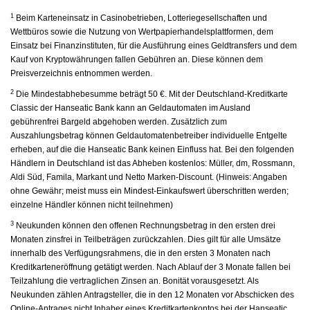
1
Beim Karteneinsatz in Casinobetrieben, Lotteriegesellschaften und
Wettbüros sowie die Nutzung von Wertpapierhandelsplattformen, dem
Einsatz bei Finanzinstituten, für die Ausführung eines Geldtransfers und dem
Kauf von Kryptowährungen fallen Gebühren an. Diese können dem
Preisverzeichnis entnommen werden.
2
Die Mindestabhebesumme beträgt 50 €. Mit der Deutschland-Kreditkarte
Classic der Hanseatic Bank kann an Geldautomaten im Ausland
gebührenfrei Bargeld abgehoben werden. Zusätzlich zum
Auszahlungsbetrag können Geldautomatenbetreiber individuelle Entgelte
erheben, auf die die Hanseatic Bank keinen Einfluss hat. Bei den folgenden
Händlern in Deutschland ist das Abheben kostenlos: Müller, dm, Rossmann,
Aldi Süd, Famila, Markant und Netto Marken-Discount. (Hinweis: Angaben
ohne Gewähr; meist muss ein Mindest-Einkaufswert überschritten werden;
einzelne Händler können nicht teilnehmen)
3
Neukunden können den offenen Rechnungsbetrag in den ersten drei
Monaten zinsfrei in Teilbeträgen zurückzahlen. Dies gilt für alle Umsätze
innerhalb des Verfügungsrahmens, die in den ersten 3 Monaten nach
Kreditkarteneröffnung getätigt werden. Nach Ablauf der 3 Monate fallen bei
Teilzahlung die vertraglichen Zinsen an. Bonität vorausgesetzt. Als
Neukunden zählen Antragsteller, die in den 12 Monaten vor Abschicken des
Online-Antrages nicht Inhaber eines Kreditkartenkontos bei der Hanseatic