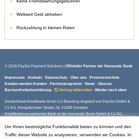
Keine Fremdwährungsgebühren
Weltweit Geld abheben
Rückzahlung in kleinen Raten
© 2026 PaySol Payment Solutions |
Offizieller Partner der Hanseatic Bank
Impressum
·
Kontakt
·
Datenschutz
·
Über uns
·
Preisverzeichnis
·
Kunden werben Kunden
·
Partnerprogramm
·
News
·
Glossar
·
Barrierefreiheitserklärung
·
Vertrag widerrufen
·
Wieder nach oben
Deutschland-Kreditkarte ist ein Co-Branding-Angebot von PaySol GmbH &
Co KG, Königsbrücker Straße 28, 01099 Dresden.
Kreditkartenausgebende Bank ist die Hanseatic Bank GmbH & Co KG,
Fuhlsbüttler Straße 437, 22309 Hamburg.
Um Ihnen bestmögliche Funktionalität bieten zu können und den
Traffic dieser Website zu analysieren, verwenden wir Cookies. In