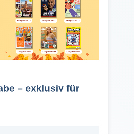
gabe
– exklusiv f
ür