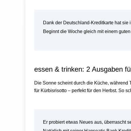
Dank der Deutschland-Kreditkarte hat sie i
Beginnt die Woche gleich mit einem guten
essen & trinken: 2 Ausgaben f
ü
Die Sonne scheint durch die K
üche, während T
für Kürbisrisotto
– perfekt f
ür den Herbst.
So sc
Er probiert etwas Neues aus, überrascht s
Natürlich mit seiner Hanseatic Bank Kredit