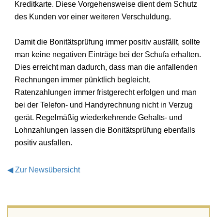
Kreditkarte. Diese Vorgehensweise dient dem Schutz
des Kunden vor einer weiteren Verschuldung.
Damit die Bonitätsprüfung immer positiv ausfällt, sollte
man keine negativen Einträge bei der Schufa erhalten.
Dies erreicht man dadurch, dass man die anfallenden
Rechnungen immer pünktlich begleicht,
Ratenzahlungen immer fristgerecht erfolgen und man
bei der Telefon- und Handyrechnung nicht in Verzug
gerät. Regelmäßig wiederkehrende Gehalts- und
Lohnzahlungen lassen die Bonitätsprüfung ebenfalls
positiv ausfallen.
◀
Zur Newsübersicht