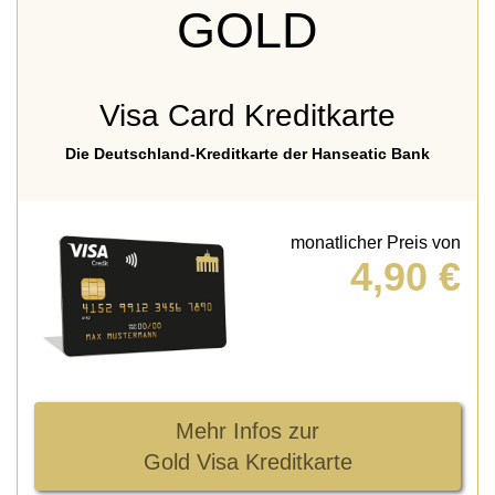
GOLD
Visa Card Kreditkarte
Die Deutschland-Kreditkarte der Hanseatic Bank
monatlicher Preis von
4,90 €
Mehr Infos zur
Gold Visa Kreditkarte